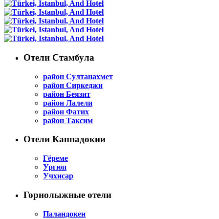
Отели Стамбула
район Султанахмет
район Сиркеджи
район Беязит
район Лалели
район Фатих
район Таксим
Отели Каппадокии
Гёреме
Ургюп
Учхисар
Горнолыжные отели
Паландокен